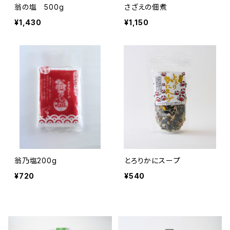
翁の塩 500g
さざえの佃煮
¥1,430
¥1,150
翁乃塩200g
とろりかにスープ
¥720
¥540