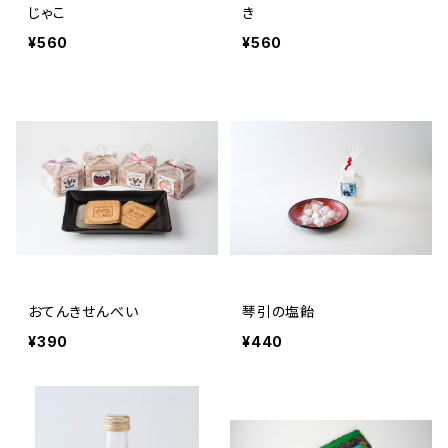
じゃこ
き
¥560
¥560
おてんきせんべい
琴引の塩飴
¥390
¥440